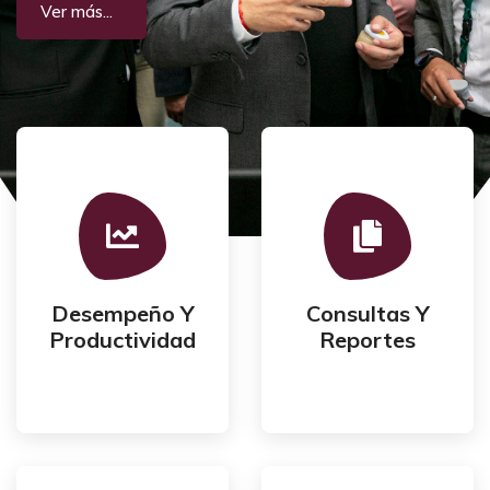
Ver más...
tareas
usuarios
efectividad de las
pública a los
que reflejan la
consulta interna y
Desempeño Y
Consultas Y
Indicadores
Reportes
Productividad
Reportes